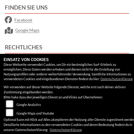
FINDEN SIE UNS
Facebook
Google Maps
RECHTLICHES
EINSATZ VON COOKIES
AGB
Diese Webseite verwendet Cookies, um Dir ein bestmögliches Surf-Erlebnis zu
ermöglichen. Diese Daten werden erhoben und dienen nicht für die Erstellung von
Impressum
Nutzungsprofilen oder anderer weiterführender Verwendung. Sämtliche Informationen zu
verwendeten Cookies und eingebundenen Diensten findest du hier:
Datenschutzerklärung
Datenschutz
Wir verwenden auf dieser Website folgende Dienste, welche erst nach deiner aktiven
Zustimmung eingebunden werden.
Disclaimer
Bitte hake dazu den jeweiligen Dienst an und klicke auf Übernehmen:
Barrierefreiheit
Google Analytics
Google Maps und Youtube
Optional kann mit Klick auf Alles akzeptieren der Nutzung aller Dienste zugestimmt werde
Detailierte Informationen zu den verwendeten Cookies und deren Bedeutung findest du in
unserer Datenschutzerklärung:
Datenschutzerklärung