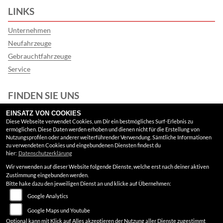
LINKS
Unternehmen
Neufahrzeuge
Gebrauchtfahrzeuge
Service
FINDEN SIE UNS
EINSATZ VON COOKIES
Facebook
Diese Webseite verwendet Cookies, um Dir ein bestmögliches Surf-Erlebnis zu
ermöglichen. Diese Daten werden erhoben und dienen nicht für die Erstellung von
Google Maps
Nutzungsprofilen oder anderer weiterführender Verwendung. Sämtliche Informationen
zu verwendeten Cookies und eingebundenen Diensten findest du
hier:
Datenschutzerklärung
RECHTLICHES
Wir verwenden auf dieser Website folgende Dienste, welche erst nach deiner aktiven
Zustimmung eingebunden werden.
AGB
Bitte hake dazu den jeweiligen Dienst an und klicke auf Übernehmen:
Google Analytics
Impressum
Google Maps und Youtube
Datenschutz
Optional kann mit Klick auf Alles akzeptieren der Nutzung aller Dienste zugestimmt