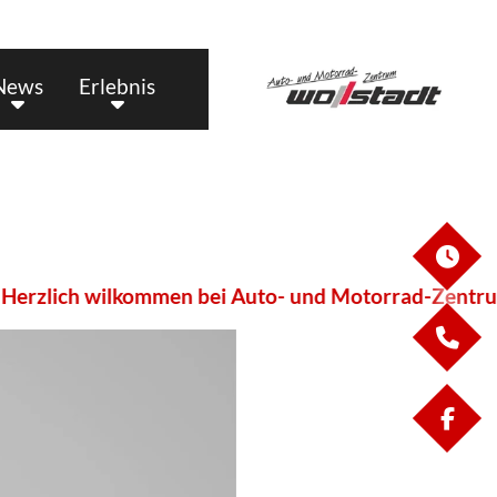
News
Erlebnis
ÖF
zlich wilkommen bei Auto- und Motorrad-Zentrum Wo
KO
FA