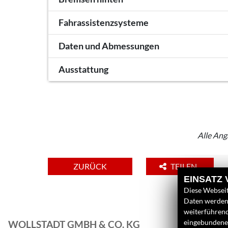
Fahrassistenzsysteme
Daten und Abmessungen
Ausstattung
Alle Ang
ZURÜCK
TEILEN
EINSATZ
Diese Webseit
Daten werden 
weiterführen
eingebundenen
WOLLSTADT GMBH & CO. KG
L